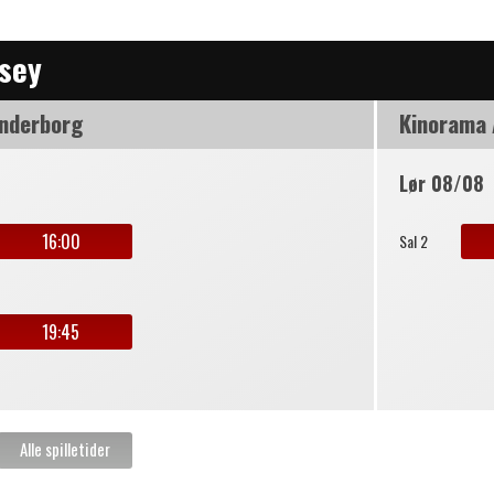
sey
nderborg
Kinorama
Lør 08/08
16:00
Sal 2
19:45