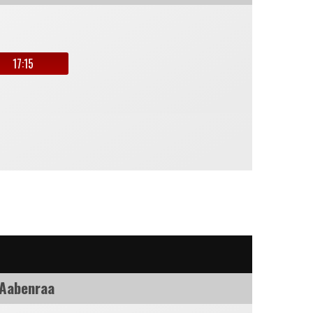
17:15
 Aabenraa