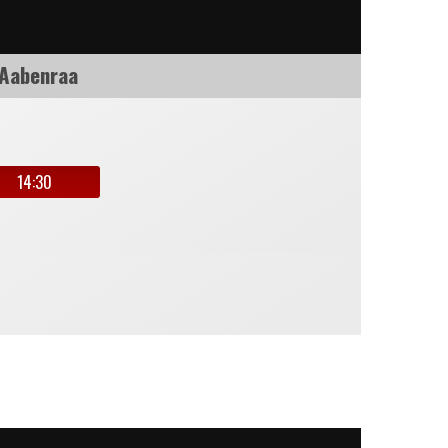
 Aabenraa
14:30