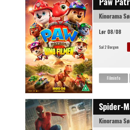
Paw Patr
Kinorama Sø
Lør 08/08
Sal 2 Borgen
Spider-M
Kinorama Sø