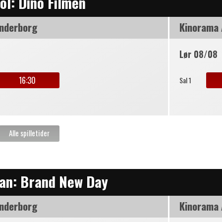
ol: Dino Filmen
nderborg
Kinorama
Lør 08/08
16:30
Sal 1
an: Brand New Day
nderborg
Kinorama