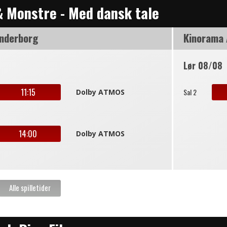
& Monstre - Med dansk tale
nderborg
Kinorama
Lør 08/08
11:15
Sal 2
Dolby ATMOS
14:00
Dolby ATMOS