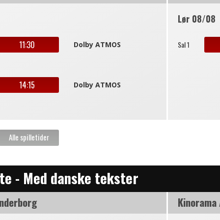
Lør 08/08
11:30
Sal 1
Dolby ATMOS
14:15
Dolby ATMOS
fte - Med danske tekster
nderborg
Kinorama