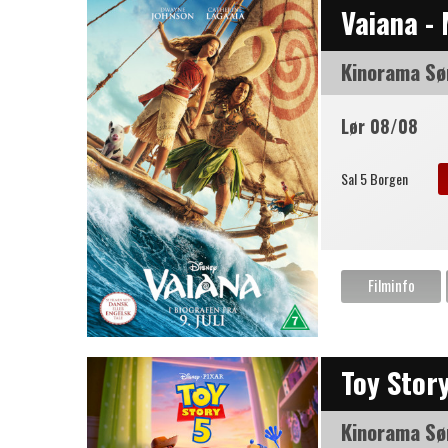
Vaiana -
Kinorama Sø
Lør 08/08
Sal 5 Borgen
Toy Stor
Kinorama Sø