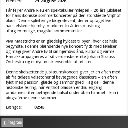
Premiere:
29. august 2026
I år fejrer André Rieu en spektakulær milepæl – 20-års jubilæet
for hans ikoniske sommerkoncerter på den storslåede Vrijthof-
plads. Denne splinternye biografevent, der er optaget live i
hans elskede hjemby, markerer to årtiers musik og
uforglemmelige, magiske sommernætter.
Viva Maastricht! er en glædelig hyldest til byen, hvor det hele
begyndte. I denne blændende nye koncert fyldt med følelser
og magi giver André liv til sin hjembys ånd, kultur og varme.
Han akkompagneres af sit verdensberømte Johann Strauss
Orchestra og et dynamisk ensemble af artister.
Denne skelsættende jubilæumskoncert giver jer en aften med
alt fra tidløse valsetoner til bevægende klassikere – en aften
fyldt med passion, glæde og samhørighed. Tag del i denne
historiske fejring, når Vrijthof-pladsen endnu engang
omdannes til en betagende balsal under åben himmel – kun i
biograferne denne sommer.
Længde:
02:45
❮ Program