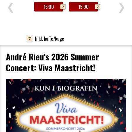
❮
❯
15:00
15:00
7
7
Inkl. kaffe/kage
7
André Rieu’s 2026 Summer
Concert: Viva Maastricht!